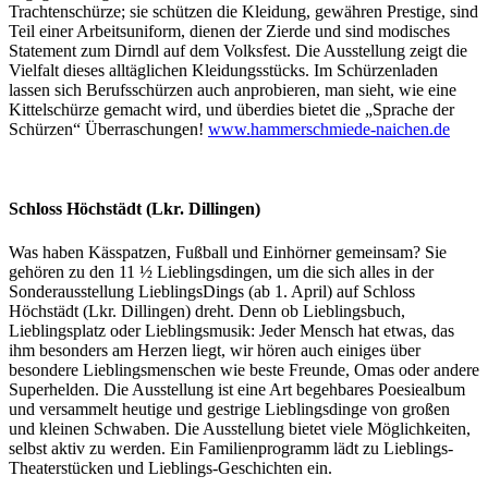
Trachtenschürze; sie schützen die Kleidung, gewähren Prestige, sind
Teil einer Arbeitsuniform, dienen der Zierde und sind modisches
Statement zum Dirndl auf dem Volksfest. Die Ausstellung zeigt die
Vielfalt dieses alltäglichen Kleidungsstücks. Im Schürzenladen
lassen sich Berufsschürzen auch anprobieren, man sieht, wie eine
Kittelschürze gemacht wird, und überdies bietet die „Sprache der
Schürzen“ Überraschungen!
www.hammerschmiede-naichen.de
Schloss Höchstädt (Lkr. Dillingen)
Was haben Kässpatzen, Fußball und Einhörner gemeinsam? Sie
gehören zu den 11 ½ Lieblingsdingen, um die sich alles in der
Sonderausstellung LieblingsDings (ab 1. April) auf Schloss
Höchstädt (Lkr. Dillingen) dreht. Denn ob Lieblingsbuch,
Lieblingsplatz oder Lieblingsmusik: Jeder Mensch hat etwas, das
ihm besonders am Herzen liegt, wir hören auch einiges über
besondere Lieblingsmenschen wie beste Freunde, Omas oder andere
Superhelden. Die Ausstellung ist eine Art begehbares Poesiealbum
und versammelt heutige und gestrige Lieblingsdinge von großen
und kleinen Schwaben. Die Ausstellung bietet viele Möglichkeiten,
selbst aktiv zu werden. Ein Familienprogramm lädt zu Lieblings-
Theaterstücken und Lieblings-Geschichten ein.