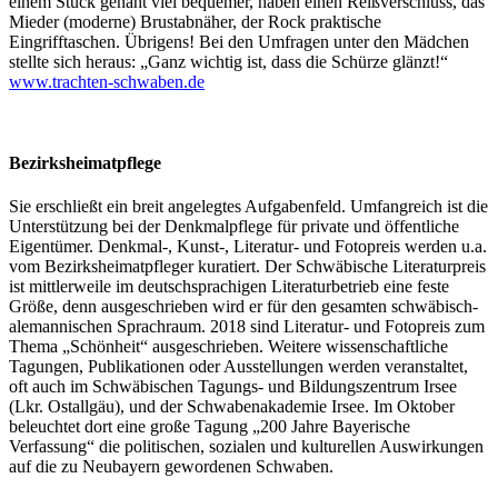
einem Stück genäht viel bequemer, haben einen Reißverschluss, das
Mieder (moderne) Brustabnäher, der Rock praktische
Eingrifftaschen. Übrigens! Bei den Umfragen unter den Mädchen
stellte sich heraus: „Ganz wichtig ist, dass die Schürze glänzt!“
www.trachten-schwaben.de
Bezirksheimatpflege
Sie erschließt ein breit angelegtes Aufgabenfeld. Umfangreich ist die
Unterstützung bei der Denkmalpflege für private und öffentliche
Eigentümer. Denkmal-, Kunst-, Literatur- und Fotopreis werden u.a.
vom Bezirksheimatpfleger kuratiert. Der Schwäbische Literaturpreis
ist mittlerweile im deutschsprachigen Literaturbetrieb eine feste
Größe, denn ausgeschrieben wird er für den gesamten schwäbisch-
alemannischen Sprachraum. 2018 sind Literatur- und Fotopreis zum
Thema „Schönheit“ ausgeschrieben. Weitere wissenschaftliche
Tagungen, Publikationen oder Ausstellungen werden veranstaltet,
oft auch im Schwäbischen Tagungs- und Bildungszentrum Irsee
(Lkr. Ostallgäu), und der Schwabenakademie Irsee. Im Oktober
beleuchtet dort eine große Tagung „200 Jahre Bayerische
Verfassung“ die politischen, sozialen und kulturellen Auswirkungen
auf die zu Neubayern gewordenen Schwaben.