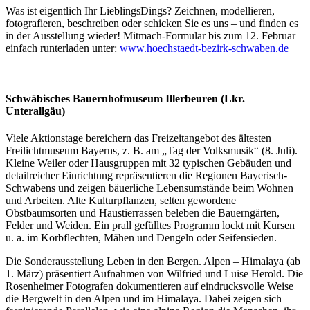
Was ist eigentlich Ihr LieblingsDings? Zeichnen, modellieren,
fotografieren, beschreiben oder schicken Sie es uns ‒ und finden es
in der Ausstellung wieder! Mitmach-Formular bis zum 12. Februar
einfach runterladen unter:
www.hoechstaedt-bezirk-schwaben.de
Schwäbisches Bauernhofmuseum Illerbeuren (Lkr.
Unterallgäu)
Viele Aktionstage bereichern das Freizeitangebot des ältesten
Freilichtmuseum Bayerns, z. B. am „Tag der Volksmusik“ (8. Juli).
Kleine Weiler oder Hausgruppen mit 32 typischen Gebäuden und
detailreicher Einrichtung repräsentieren die Regionen Bayerisch-
Schwabens und zeigen bäuerliche Lebensumstände beim Wohnen
und Arbeiten. Alte Kulturpflanzen, selten gewordene
Obstbaumsorten und Haustierrassen beleben die Bauerngärten,
Felder und Weiden. Ein prall gefülltes Programm lockt mit Kursen
u. a. im Korbflechten, Mähen und Dengeln oder Seifensieden.
Die Sonderausstellung Leben in den Bergen. Alpen – Himalaya (ab
1. März) präsentiert Aufnahmen von Wilfried und Luise Herold. Die
Rosenheimer Fotografen dokumentieren auf eindrucksvolle Weise
die Bergwelt in den Alpen und im Himalaya. Dabei zeigen sich