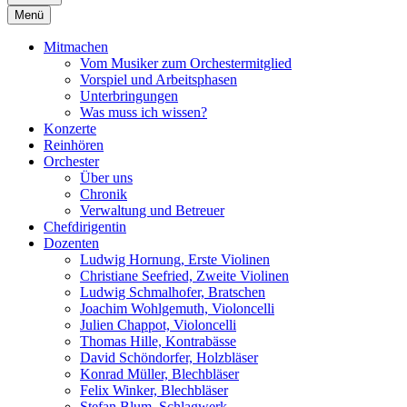
Menü
Mitmachen
Vom Musiker zum Orchestermitglied
Vorspiel und Arbeitsphasen
Unterbringungen
Was muss ich wissen?
Konzerte
Reinhören
Orchester
Über uns
Chronik
Verwaltung und Betreuer
Chefdirigentin
Dozenten
Ludwig Hornung, Erste Violinen
Christiane Seefried, Zweite Violinen
Ludwig Schmalhofer, Bratschen
Joachim Wohlgemuth, Violoncelli
Julien Chappot, Violoncelli
Thomas Hille, Kontrabässe
David Schöndorfer, Holzbläser
Konrad Müller, Blechbläser
Felix Winker, Blechbläser
Stefan Blum, Schlagwerk