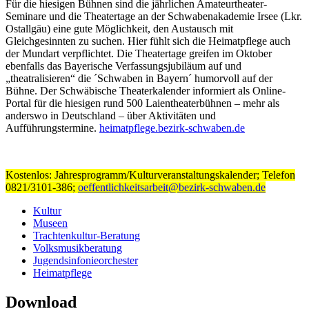
Für die hiesigen Bühnen sind die jährlichen Amateurtheater-
Seminare und die Theatertage an der Schwabenakademie Irsee (Lkr.
Ostallgäu) eine gute Möglichkeit, den Austausch mit
Gleichgesinnten zu suchen. Hier fühlt sich die Heimatpflege auch
der Mundart verpflichtet. Die Theatertage greifen im Oktober
ebenfalls das Bayerische Verfassungsjubiläum auf und
„theatralisieren“ die ´Schwaben in Bayern´ humorvoll auf der
Bühne. Der Schwäbische Theaterkalender informiert als Online-
Portal für die hiesigen rund 500 Laientheaterbühnen ‒ mehr als
anderswo in Deutschland ‒ über Aktivitäten und
Aufführungstermine.
heimatpflege.bezirk-schwaben.de
Kostenlos: Jahresprogramm/Kulturveranstaltungskalender; Telefon
0821/3101-386;
oeffentlichkeitsarbeit@bezirk-schwaben.de
Kultur
Museen
Trachtenkultur-Beratung
Volksmusikberatung
Jugendsinfonieorchester
Heimatpflege
Download