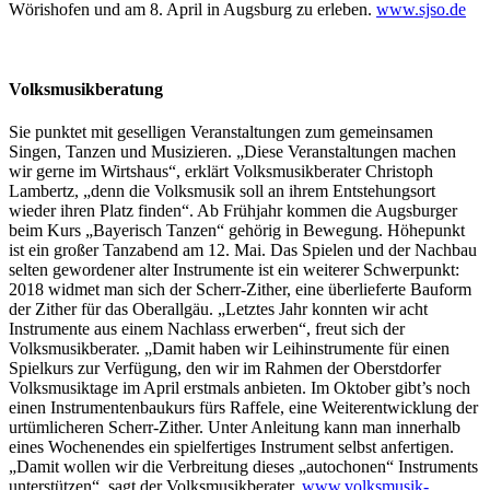
Wörishofen und am 8. April in Augsburg zu erleben.
www.sjso.de
Volksmusikberatung
Sie punktet mit geselligen Veranstaltungen zum gemeinsamen
Singen, Tanzen und Musizieren. „Diese Veranstaltungen machen
wir gerne im Wirtshaus“, erklärt Volksmusikberater Christoph
Lambertz, „denn die Volksmusik soll an ihrem Entstehungsort
wieder ihren Platz finden“. Ab Frühjahr kommen die Augsburger
beim Kurs „Bayerisch Tanzen“ gehörig in Bewegung. Höhepunkt
ist ein großer Tanzabend am 12. Mai. Das Spielen und der Nachbau
selten gewordener alter Instrumente ist ein weiterer Schwerpunkt:
2018 widmet man sich der Scherr-Zither, eine überlieferte Bauform
der Zither für das Oberallgäu. „Letztes Jahr konnten wir acht
Instrumente aus einem Nachlass erwerben“, freut sich der
Volksmusikberater. „Damit haben wir Leihinstrumente für einen
Spielkurs zur Verfügung, den wir im Rahmen der Oberstdorfer
Volksmusiktage im April erstmals anbieten. Im Oktober gibt’s noch
einen Instrumentenbaukurs fürs Raffele, eine Weiterentwicklung der
urtümlicheren Scherr-Zither. Unter Anleitung kann man innerhalb
eines Wochenendes ein spielfertiges Instrument selbst anfertigen.
„Damit wollen wir die Verbreitung dieses „autochonen“ Instruments
unterstützen“, sagt der Volksmusikberater.
www.volksmusik-