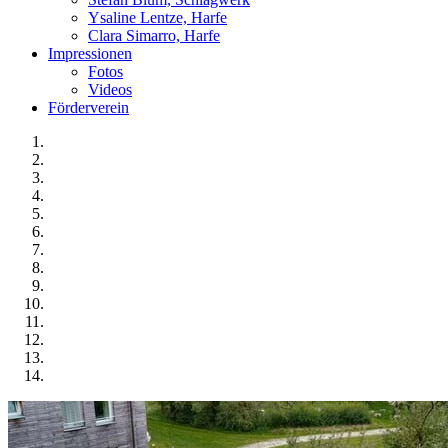
Ysaline Lentze, Harfe
Clara Simarro, Harfe
Impressionen
Fotos
Videos
Förderverein