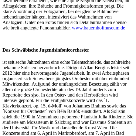
faszinierende Parallelen, wie eine alpine Region die Menschen, ihr
Alltagsleben, ihre Bräuche und Frömmigkeitsformen prägt. Die
klare Anordnung der Fotografien, bei der gleiche Bildmotive
nebeneinander hängen, intensiviert das Wahrnehmen von
Analogien. Unter den Fotos finden sich Detailaufnahmen ebenso
wie breit angelegte Panoramabilder.
www.bauernhofmuseum.de
Das Schwäbische Jugendsinfonieorchester
ist seit sechs Jahrzehnten eine echte Talentschmiede, das zahlreiche
bekannte Solisten hervorbrachte. Dirigent Allan Bergius leistet seit
2012 hier eine hervorragende Jugendarbeit. In zwei Arbeitsphasen
organisiert sich Schwabens jüngstes Orchester mit über einhundert
Mitwirkenden. Aufgrund der umfangreichen Besetzung zählt vor
allem die große Orchesterliteratur des 19. Jahrhunderts zum
Repertoire des sjso. In den Oster- und den Herbstferien wird
intensiv geprobt. Für die Frühjahrskonzerte wird das ´1.
Klavierkonzert, op. 15, d-Moll´ von Johannes Brahms sowie das
´Konzert für Orchester´ von Béla Bartók einstudiert. Als Solistin
spielt die 1990 in Memmingen geborene Pianistin Julia Rinderle. Sie
studierte am Mozarteum in Salzburg und war Erasmus-Studentin an
der Universität für Musik und darstellende Kunst Wien. Die
Konzerte sind am 6. April in Marktoberdorf, am 7. April in Bad