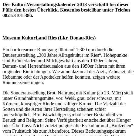
Der Kultur-Veranstaltungskalender 2018 verschafft bei dieser
Fülle den besten Überblick. Kostenlos bestellbar unter Telefon
0821/3101-386.
Museum KulturLand Ries (Lkr. Donau-Ries)
Ein barrierearmer Rundgang führt auf 1.300 qm durch die
Dauerausstellung „300 Jahre Alltagskultur im Ries“. Höhepunkte
sind Krämerladen und Milchgeschäft aus den 1920er Jahren,
Damen- und Herrenfriseursalon aus den 1950er Jahren mit ihren
originalen Einrichtungen. Wie anno dazumal der Arzt-, Zahnarzt, die
Hebamme oder der Apotheker helfen konnten, zeigen weitere
Rauminszenierungen.
Die Sonderausstellung Brot. Nahrung mit Kultur (ab 23. März) stellt
unser Grundnahrungsmittel vor: Weiß, grau oder schwarz, mit
Körnern, knuspriger Rinde und saftiger Krume: Die Vielzahl der
Sorten und die Arten ihrer Herstellung scheinen schier
unerschöpflich. Brot ist wichtiger symbolischer Bestandteil von
Brauch und Religion. Seine Verfügbarkeit entscheidet über Hunger
oder Überfluss. Nicht zuletzt prägt es die Esskultur und „Brotzeiten“
vom Frühstück bis zum Abendbrot. Dieses Bedeutungsspektrum