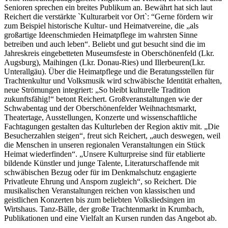
Senioren sprechen ein breites Publikum an. Bewährt hat sich laut
Reichert die verstärkte `Kulturarbeit vor Ort`: “Gerne fördern wir
zum Beispiel historische Kultur- und Heimatvereine, die „als
großartige Ideenschmieden Heimatpflege im wahrsten Sinne
betreiben und auch leben“. Beliebt und gut besucht sind die im
Jahreskreis eingebetteten Museumsfeste in Oberschönenfeld (Lkr.
Augsburg), Maihingen (Lkr. Donau-Ries) und Illerbeuren(Lkr.
Unterallgäu). Über die Heimatpflege und die Beratungsstellen für
Trachtenkultur und Volksmusik wird schwäbische Identität erhalten,
neue Strömungen integriert: „So bleibt kulturelle Tradition
zukunftsfähig!“ betont Reichert. Großveranstaltungen wie der
Schwabentag und der Oberschönenfelder Weihnachtsmarkt,
Theatertage, Ausstellungen, Konzerte und wissenschaftliche
Fachtagungen gestalten das Kulturleben der Region aktiv mit. „Die
Besucherzahlen steigen“, freut sich Reichert, „auch deswegen, weil
die Menschen in unseren regionalen Veranstaltungen ein Stück
Heimat wiederfinden“. „Unsere Kulturpreise sind für etablierte
bildende Künstler und junge Talente, Literaturschaffende mit
schwäbischen Bezug oder für im Denkmalschutz engagierte
Privatleute Ehrung und Ansporn zugleich“, so Reichert. Die
musikalischen Veranstaltungen reichen von klassischen und
geistlichen Konzerten bis zum beliebten Volksliedsingen im
Wirtshaus. Tanz-Bälle, der große Trachtenmarkt in Krumbach,
Publikationen und eine Vielfalt an Kursen runden das Angebot ab.