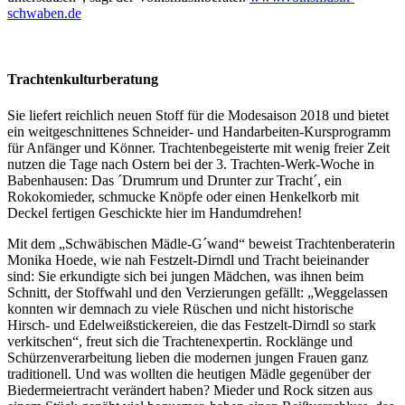
schwaben.de
Trachtenkulturberatung
Sie liefert reichlich neuen Stoff für die Modesaison 2018 und bietet
ein weitgeschnittenes Schneider- und Handarbeiten-Kursprogramm
für Anfänger und Könner. Trachtenbegeisterte mit wenig freier Zeit
nutzen die Tage nach Ostern bei der 3. Trachten-Werk-Woche in
Babenhausen: Das ´Drumrum und Drunter zur Tracht´, ein
Rokokomieder, schmucke Knöpfe oder einen Henkelkorb mit
Deckel fertigen Geschickte hier im Handumdrehen!
Mit dem „Schwäbischen Mädle-G´wand“ beweist Trachtenberaterin
Monika Hoede, wie nah Festzelt-Dirndl und Tracht beieinander
sind: Sie erkundigte sich bei jungen Mädchen, was ihnen beim
Schnitt, der Stoffwahl und den Verzierungen gefällt: „Weggelassen
konnten wir demnach zu viele Rüschen und nicht historische
Hirsch- und Edelweißstickereien, die das Festzelt-Dirndl so stark
verkitschen“, freut sich die Trachtenexpertin. Rocklänge und
Schürzenverarbeitung lieben die modernen jungen Frauen ganz
traditionell. Und was wollten die heutigen Mädle gegenüber der
Biedermeiertracht verändert haben? Mieder und Rock sitzen aus