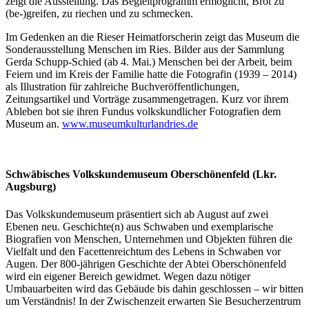
zeigt die Ausstellung. Das Begleitprogramm ermöglicht, Brot zu
(be-)greifen, zu riechen und zu schmecken.
Im Gedenken an die Rieser Heimatforscherin zeigt das Museum die
Sonderausstellung Menschen im Ries. Bilder aus der Sammlung
Gerda Schupp-Schied (ab 4. Mai.) Menschen bei der Arbeit, beim
Feiern und im Kreis der Familie hatte die Fotografin (1939 – 2014)
als Illustration für zahlreiche Buchveröffentlichungen,
Zeitungsartikel und Vorträge zusammengetragen. Kurz vor ihrem
Ableben bot sie ihren Fundus volkskundlicher Fotografien dem
Museum an.
www.museumkulturlandries.de
Schwäbisches Volkskundemuseum Oberschönenfeld (Lkr.
Augsburg)
Das Volkskundemuseum präsentiert sich ab August auf zwei
Ebenen neu. Geschichte(n) aus Schwaben und exemplarische
Biografien von Menschen, Unternehmen und Objekten führen die
Vielfalt und den Facettenreichtum des Lebens in Schwaben vor
Augen. Der 800-jährigen Geschichte der Abtei Oberschönenfeld
wird ein eigener Bereich gewidmet. Wegen dazu nötiger
Umbauarbeiten wird das Gebäude bis dahin geschlossen – wir bitten
um Verständnis! In der Zwischenzeit erwarten Sie Besucherzentrum