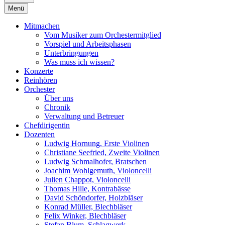
Menü
Mitmachen
Vom Musiker zum Orchestermitglied
Vorspiel und Arbeitsphasen
Unterbringungen
Was muss ich wissen?
Konzerte
Reinhören
Orchester
Über uns
Chronik
Verwaltung und Betreuer
Chefdirigentin
Dozenten
Ludwig Hornung, Erste Violinen
Christiane Seefried, Zweite Violinen
Ludwig Schmalhofer, Bratschen
Joachim Wohlgemuth, Violoncelli
Julien Chappot, Violoncelli
Thomas Hille, Kontrabässe
David Schöndorfer, Holzbläser
Konrad Müller, Blechbläser
Felix Winker, Blechbläser
Stefan Blum, Schlagwerk