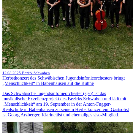
12.08.2025
Bezirk Schwaben
Herbstkonzert des Schwäbischen Jugendsinfonieorchesters bringt
„Menschlichkeit“ in Babenhausen auf die Bühne
Das Schwäbische Jugendsinfonieorchester (sjso) ist das
musikalische Exzellenzprojekt des Bezirks Schwaben und lädt mit
„Menschlichkeit“ am 19. September in der Anton-Fugger-
Realschule in Babenhausen zu seinem Herbstkonzert ein. Gastsolist
ist Georg Arzberger, Klarinettist und ehemaliges sjso-Mitglied.