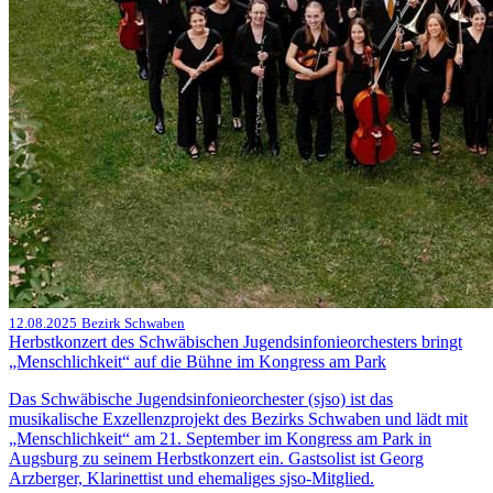
12.08.2025
Bezirk Schwaben
Herbstkonzert des Schwäbischen Jugendsinfonieorchesters bringt
„Menschlichkeit“ auf die Bühne im Kongress am Park
Das Schwäbische Jugendsinfonieorchester (sjso) ist das
musikalische Exzellenzprojekt des Bezirks Schwaben und lädt mit
„Menschlichkeit“ am 21. September im Kongress am Park in
Augsburg zu seinem Herbstkonzert ein. Gastsolist ist Georg
Arzberger, Klarinettist und ehemaliges sjso-Mitglied.