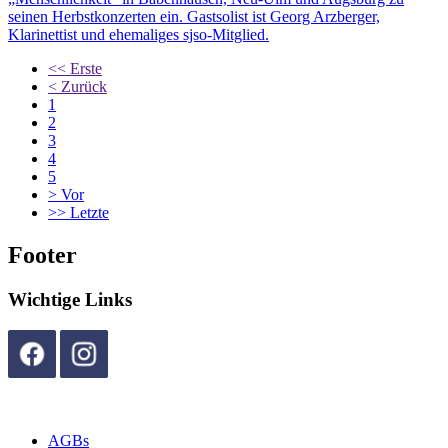
seinen Herbstkonzerten ein. Gastsolist ist Georg Arzberger,
Klarinettist und ehemaliges sjso-Mitglied.
<<
Erste
<
Zurück
1
2
3
4
5
>
Vor
>>
Letzte
Footer
Wichtige Links
AGBs