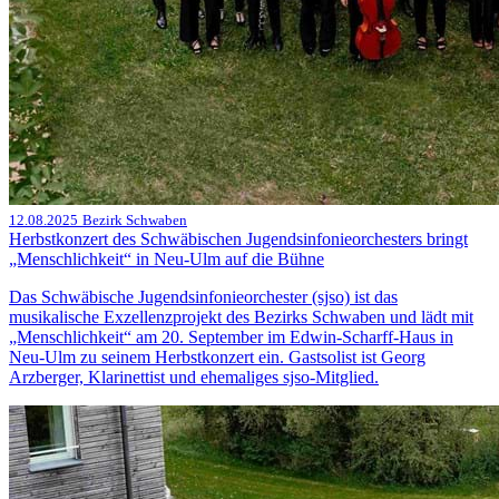
12.08.2025
Bezirk Schwaben
Herbstkonzert des Schwäbischen Jugendsinfonieorchesters bringt
„Menschlichkeit“ in Neu-Ulm auf die Bühne
Das Schwäbische Jugendsinfonieorchester (sjso) ist das
musikalische Exzellenzprojekt des Bezirks Schwaben und lädt mit
„Menschlichkeit“ am 20. September im Edwin-Scharff-Haus in
Neu-Ulm zu seinem Herbstkonzert ein. Gastsolist ist Georg
Arzberger, Klarinettist und ehemaliges sjso-Mitglied.