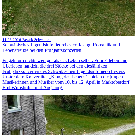
11.03.2026
Bezirk Schwaben
Schwäbisches Jugendsinfonieorchester: Klang, Romantik und
Lebensfreude bei den Frühjahrskonzerten
Es geht um nichts weniger als das Leben selbst: Vom Erleben und
Überleben handeln die drei Stücke bei den diesjährigen
Frühjahrskonzerten des Schwäbischen Jugendsinfonieorchesters.
Un-ter dem Konzerttitel „Klang des Lebens“ spielen die jungen
Musikerinnen und Musiker vom 10. bis 12. April in Marktoberdorf,
Bad Wörishofen und Augsburg.