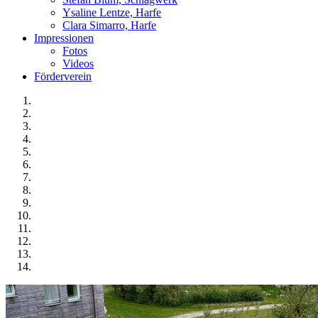
Ysaline Lentze, Harfe
Clara Simarro, Harfe
Impressionen
Fotos
Videos
Förderverein