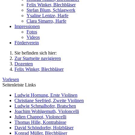
Felix Winker, Blechbläser
Stefan Blum, Schlagwerk
Ysaline Lentze, Harfe
Clara Simarro, Harfe
Impressionen
Fotos
Videos
Förderverein
Sie befinden sich hier:
Zur Startseite navigieren
Dozenten
Felix Winker, Blechbläser
Vorlesen
Seitenleiste Links
Ludwig Hornung, Erste Violinen
Christiane Seefried, Zweite Violinen
Ludwig Schmalhofer, Bratschen
Joachim Wohlgemuth, Violoncelli
Julien Chappot, Violoncelli
Thomas Hille, Kontrabässe
David Schöndorfer, Holzbläser
Konrad Müller, Blechbläser