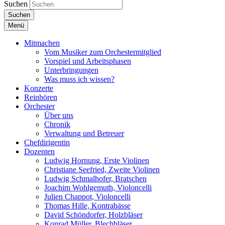
Suchen
Suchen
Menü
Mitmachen
Vom Musiker zum Orchestermitglied
Vorspiel und Arbeitsphasen
Unterbringungen
Was muss ich wissen?
Konzerte
Reinhören
Orchester
Über uns
Chronik
Verwaltung und Betreuer
Chefdirigentin
Dozenten
Ludwig Hornung, Erste Violinen
Christiane Seefried, Zweite Violinen
Ludwig Schmalhofer, Bratschen
Joachim Wohlgemuth, Violoncelli
Julien Chappot, Violoncelli
Thomas Hille, Kontrabässe
David Schöndorfer, Holzbläser
Konrad Müller, Blechbläser