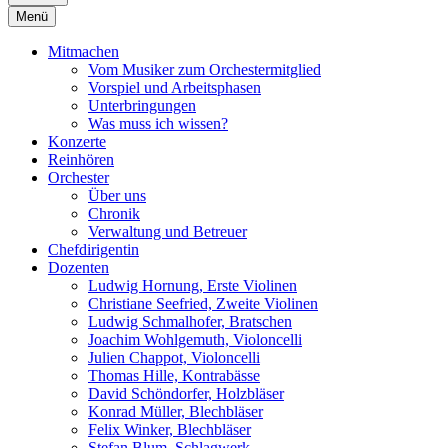
Menü
Mitmachen
Vom Musiker zum Orchestermitglied
Vorspiel und Arbeitsphasen
Unterbringungen
Was muss ich wissen?
Konzerte
Reinhören
Orchester
Über uns
Chronik
Verwaltung und Betreuer
Chefdirigentin
Dozenten
Ludwig Hornung, Erste Violinen
Christiane Seefried, Zweite Violinen
Ludwig Schmalhofer, Bratschen
Joachim Wohlgemuth, Violoncelli
Julien Chappot, Violoncelli
Thomas Hille, Kontrabässe
David Schöndorfer, Holzbläser
Konrad Müller, Blechbläser
Felix Winker, Blechbläser
Stefan Blum, Schlagwerk