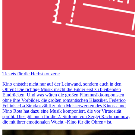
Tickets für die Herbstkonzerte
Kino entsteht nicht nur auf der Leinwand, sondern auch in den
Ohren! Die richtige Musik macht die Bilder erst zu bleibenden
Eindrücken. Und was wären die großen Filmmusikkomponisten
ohne ihre Vorbilder, die großen romantischen Klassiker. Federico
Fellinis »La Strada« zählt zu den Meisterwerken des Kinos - und
Nino Rota hat dazu eine Musik komponiert, die vor Virtuosität
sprüht. Dies gilt auch für die 2. Sinfonie von Sergej Rachmaninow,
die mit ihrer emotionalen Wucht »Kino für die Ohren« ist.