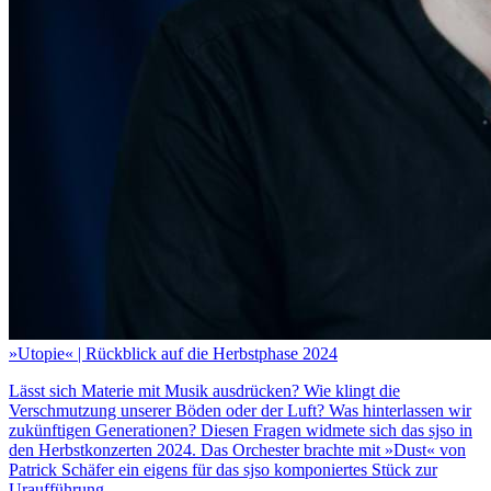
»Utopie« | Rückblick auf die Herbstphase 2024
Lässt sich Materie mit Musik ausdrücken? Wie klingt die
Verschmutzung unserer Böden oder der Luft? Was hinterlassen wir
zukünftigen Generationen? Diesen Fragen widmete sich das sjso in
den Herbstkonzerten 2024. Das Orchester brachte mit »Dust« von
Patrick Schäfer ein eigens für das sjso komponiertes Stück zur
Uraufführung.