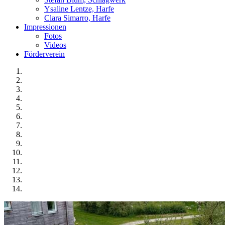
Ysaline Lentze, Harfe
Clara Simarro, Harfe
Impressionen
Fotos
Videos
Förderverein